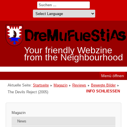
Your friendly Webzine
from the Neighbourhood
Menü öffnen
Aktuelle Seite:
Startseite
Magazin
Reviews
Bewegte Bilder
INFO SCHLIESSEN
The Devils Reject (2005)
Magazin
News