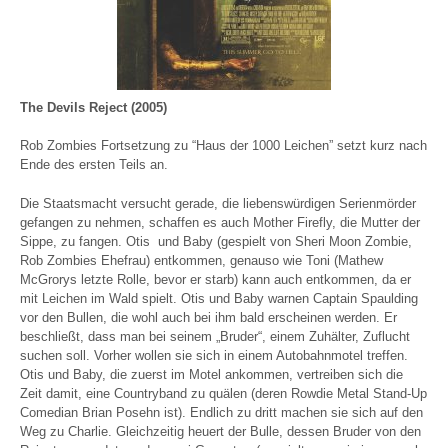
The Devils Reject (2005)
Rob Zombies Fortsetzung zu “Haus der 1000 Leichen” setzt kurz nach
Ende des ersten Teils an.
Die Staatsmacht versucht gerade, die liebenswürdigen Serienmörder
gefangen zu nehmen, schaffen es auch Mother Firefly, die Mutter der
Sippe, zu fangen. Otis und Baby (gespielt von Sheri Moon Zombie,
Rob Zombies Ehefrau) entkommen, genauso wie Toni (Mathew
McGrorys letzte Rolle, bevor er starb) kann auch entkommen, da er
mit Leichen im Wald spielt. Otis und Baby warnen Captain Spaulding
vor den Bullen, die wohl auch bei ihm bald erscheinen werden. Er
beschließt, dass man bei seinem „Bruder“, einem Zuhälter, Zuflucht
suchen soll. Vorher wollen sie sich in einem Autobahnmotel treffen.
Otis und Baby, die zuerst im Motel ankommen, vertreiben sich die
Zeit damit, eine Countryband zu quälen (deren Rowdie Metal Stand-Up
Comedian Brian Posehn ist). Endlich zu dritt machen sie sich auf den
Weg zu Charlie. Gleichzeitig heuert der Bulle, dessen Bruder von den