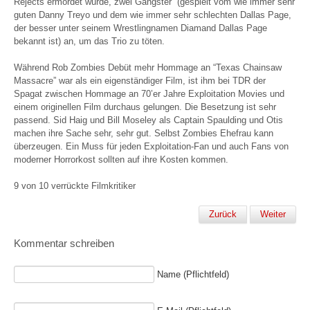
Rejects ermordet wurde, zwei Gangster (gespielt vom wie immer sehr
guten Danny Treyo und dem wie immer sehr schlechten Dallas Page,
der besser unter seinem Wrestlingnamen Diamand Dallas Page
bekannt ist) an, um das Trio zu töten.
Während Rob Zombies Debüt mehr Hommage an “Texas Chainsaw
Massacre” war als ein eigenständiger Film, ist ihm bei TDR der
Spagat zwischen Hommage an 70’er Jahre Exploitation Movies und
einem originellen Film durchaus gelungen. Die Besetzung ist sehr
passend. Sid Haig und Bill Moseley als Captain Spaulding und Otis
machen ihre Sache sehr, sehr gut. Selbst Zombies Ehefrau kann
überzeugen. Ein Muss für jeden Exploitation-Fan und auch Fans von
moderner Horrorkost sollten auf ihre Kosten kommen.
9 von 10 verrückte Filmkritiker
Zurück
Weiter
Kommentar schreiben
Name (Pflichtfeld)