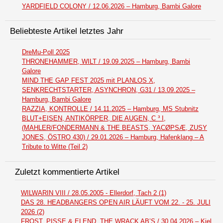
YARDFIELD COLONY / 12.06.2026 – Hamburg, Bambi Galore
Beliebteste Artikel letztes Jahr
DreMu-Poll 2025
THRONEHAMMER, WILT / 19.09.2025 – Hamburg, Bambi
Galore
MIND THE GAP FEST 2025 mit PLANLOS X,
SENKRECHTSTARTER, ASYNCHRON, G31 / 13.09.2025 –
Hamburg, Bambi Galore
RAZZIA, KONTROLLE / 14.11.2025 – Hamburg, MS Stubnitz
BLUT+EISEN, ANTIKÖRPER, DIE AUGEN, C ³ I,
(MAHLER/FONDERMANN & THE BEASTS, YACØPSÆ, ZUSY
JONES, ÖSTRO 430) / 29.01.2026 – Hamburg, Hafenklang – A
Tribute to Witte (Teil 2)
Zuletzt kommentierte Artikel
WILWARIN VIII / 28.05.2005 - Ellerdorf, Tach 2 (1)
DAS 28. HEADBANGERS OPEN AIR LÄUFT VOM 22. - 25. JULI
2026 (2)
FROST, PISSE & ELEND, THE WRACK AB’S / 30.04.2026 – Kiel,