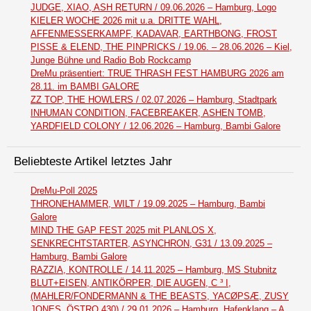
JUDGE, XIAO, ASH RETURN / 09.06.2026 – Hamburg, Logo
KIELER WOCHE 2026 mit u.a. DRITTE WAHL,
AFFENMESSERKAMPF, KADAVAR, EARTHBONG, FROST
PISSE & ELEND, THE PINPRICKS / 19.06. – 28.06.2026 – Kiel,
Junge Bühne und Radio Bob Rockcamp
DreMu präsentiert: TRUE THRASH FEST HAMBURG 2026 am
28.11. im BAMBI GALORE
ZZ TOP, THE HOWLERS / 02.07.2026 – Hamburg, Stadtpark
INHUMAN CONDITION, FACEBREAKER, ASHEN TOMB,
YARDFIELD COLONY / 12.06.2026 – Hamburg, Bambi Galore
Beliebteste Artikel letztes Jahr
DreMu-Poll 2025
THRONEHAMMER, WILT / 19.09.2025 – Hamburg, Bambi
Galore
MIND THE GAP FEST 2025 mit PLANLOS X,
SENKRECHTSTARTER, ASYNCHRON, G31 / 13.09.2025 –
Hamburg, Bambi Galore
RAZZIA, KONTROLLE / 14.11.2025 – Hamburg, MS Stubnitz
BLUT+EISEN, ANTIKÖRPER, DIE AUGEN, C ³ I,
(MAHLER/FONDERMANN & THE BEASTS, YACØPSÆ, ZUSY
JONES, ÖSTRO 430) / 29.01.2026 – Hamburg, Hafenklang – A