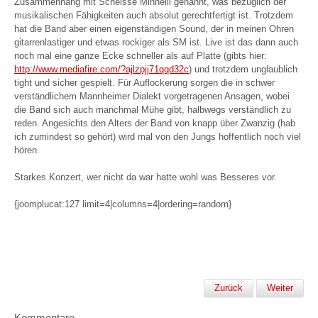
Zusammenhang mit Scheisse Minnelli genannt, was bezüglich der
musikalischen Fähigkeiten auch absolut gerechtfertigt ist. Trotzdem
hat die Band aber einen eigenständigen Sound, der in meinen Ohren
gitarrenlastiger und etwas rockiger als SM ist. Live ist das dann auch
noch mal eine ganze Ecke schneller als auf Platte (gibts hier:
http://www.mediafire.com/?ajlzpjj71qqd32c
) und trotzdem unglaublich
tight und sicher gespielt. Für Auflockerung sorgen die in schwer
verständlichem Mannheimer Dialekt vorgetragenen Ansagen, wobei
die Band sich auch manchmal Mühe gibt, halbwegs verständlich zu
reden. Angesichts den Alters der Band von knapp über Zwanzig (hab
ich zumindest so gehört) wird mal von den Jungs hoffentlich noch viel
hören.
Starkes Konzert, wer nicht da war hatte wohl was Besseres vor.
{joomplucat:127 limit=4|columns=4|ordering=random}
Zurück
Weiter
Kommentare