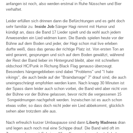
anfangen ist noch, also werden erstmal in Ruhe Nüsschen und Bier
verhaftet.
Leider erfüllen sich drinnen dann die Befürchtungen und es geht doch
sehr familiär zu.
Inside Job
-Sänger Hagi nimmt mit Humor und
kündigt an, dass die Band 17 Lieder spielt und da wohl auch jedem
Anwesenden ein Lied widmen kann. Die Bands spielen heute vor der
Bühne auf dem Boden und jeder, der Hagi schon mal live erleben
durfte weiß, dass das genau der richtige Platz ist. Von ersten Ton an
wird gerannt, gesprungen und sich auf dem Boden gewältzt, während
der Rest der Band lieber im Hintergrund bleibt, aber mit schnellem
oldschool HC/Punk in Richung Black Flag genauso überzeugt.
Besonders hängengeblieben sind dabei "Problems" und "I hate
vikings", die auch beide auf der "Braindamage" 7'' drauf sind, die auch
uneingeschrängt empfohlen werden kann. Nach knapp 30 Minuten ist
der Spass dann leider auch schon vorbei, die Band wird aber nicht von
der Bühne vor der Bühne gelassen, bevor nicht die vergessenen 15
Songwidmungen nachgeholt werden. Inzwischen ist es auch schon
etwas voller, so dass doch nicht jeder ein Lied abbekommt, glücklich
sehen aber trotzdem alle aus.
Nach erfreulich kurzer Umbaupause sind dann
Liberty Madness
dran
und legen auch noch mal eine Schippe drauf. Die Band wird oft im