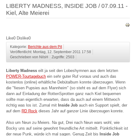
LIBERTY MADNESS, INSIDE JOB / 07.09.11 -
Kiel, Alte Meierei
Like
0
Dislike
0
Kategorie:
Berichte aus dem Pit
Veröffentlicht: Montag, 12. September 2011 17:58
Geschrieben von NilsH
Zugriffe: 2503
Liberty Madness
eilt ja seit den Lobeshymnen aus dem letzten
POWER-Tourtagebuch
ein sehr guter Ruf voraus und auch das
kostenlos (online) erhältliche Debütalbum konnte überzeugen. Wenn
die "fiesen Pupsies aus Mannheim" (so steht es auf dem Flyer) sich
dann auf Einladung der RottenSprotten ganz nach Kiel bequemen
sollte man eigentlich erwarten, dass da auch auf einem Mittwoch
richtig was los ist. Zumal mit
Inside Job
auch ein Support spielt, der
auf dem
RD Rock
dieses Jahr auf ganzer Linie überzeugen konnte.
Also um Neun zu Meiers. Na gut, Drei nach Neun wars wohl, wie
Bocky uns auf seine gewohnt freundliche Art mitteilt. Pünktlichkeit ist
der neue Punk, würde ich mal sagen. Genug Zeit bis
Inside Job