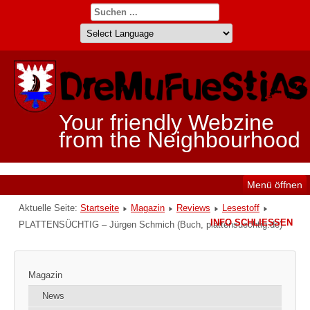
Your friendly Webzine
from the Neighbourhood
Menü öffnen
Aktuelle Seite:
Startseite
Magazin
Reviews
Lesestoff
INFO SCHLIESSEN
PLATTENSÜCHTIG – Jürgen Schmich (Buch, plattensuechtig.de)
Magazin
News