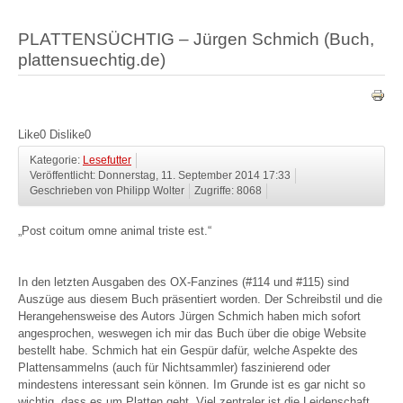
PLATTENSÜCHTIG – Jürgen Schmich (Buch,
plattensuechtig.de)
Like
0
Dislike
0
Kategorie:
Lesefutter
Veröffentlicht: Donnerstag, 11. September 2014 17:33
Geschrieben von Philipp Wolter
Zugriffe: 8068
„Post coitum omne animal triste est.“
In den letzten Ausgaben des OX-Fanzines (#114 und #115) sind
Auszüge aus diesem Buch präsentiert worden. Der Schreibstil und die
Herangehensweise des Autors Jürgen Schmich haben mich sofort
angesprochen, weswegen ich mir das Buch über die obige Website
bestellt habe. Schmich hat ein Gespür dafür, welche Aspekte des
Plattensammelns (auch für Nichtsammler) faszinierend oder
mindestens interessant sein können. Im Grunde ist es gar nicht so
wichtig, dass es um Platten geht. Viel zentraler ist die Leidenschaft