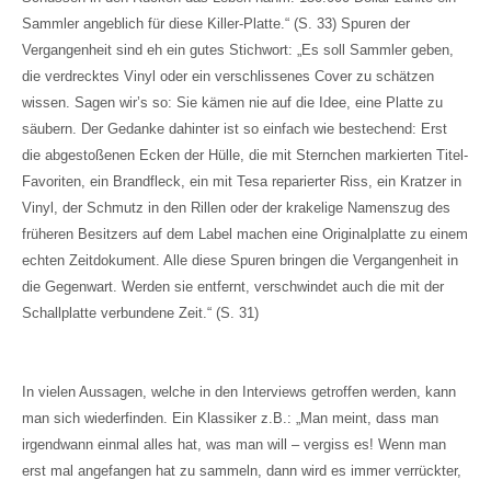
Sammler angeblich für diese Killer-Platte.“ (S. 33) Spuren der
Vergangenheit sind eh ein gutes Stichwort: „Es soll Sammler geben,
die verdrecktes Vinyl oder ein verschlissenes Cover zu schätzen
wissen. Sagen wir’s so: Sie kämen nie auf die Idee, eine Platte zu
säubern. Der Gedanke dahinter ist so einfach wie bestechend: Erst
die abgestoßenen Ecken der Hülle, die mit Sternchen markierten Titel-
Favoriten, ein Brandfleck, ein mit Tesa reparierter Riss, ein Kratzer in
Vinyl, der Schmutz in den Rillen oder der krakelige Namenszug des
früheren Besitzers auf dem Label machen eine Originalplatte zu einem
echten Zeitdokument. Alle diese Spuren bringen die Vergangenheit in
die Gegenwart. Werden sie entfernt, verschwindet auch die mit der
Schallplatte verbundene Zeit.“ (S. 31)
In vielen Aussagen, welche in den Interviews getroffen werden, kann
man sich wiederfinden. Ein Klassiker z.B.: „Man meint, dass man
irgendwann einmal alles hat, was man will – vergiss es! Wenn man
erst mal angefangen hat zu sammeln, dann wird es immer verrückter,