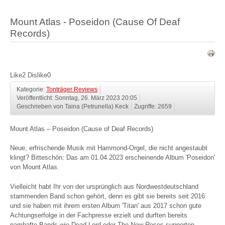
Mount Atlas - Poseidon (Cause Of Deaf
Records)
Like
2
Dislike
0
Kategorie:
Tonträger Reviews
Veröffentlicht: Sonntag, 26. März 2023 20:05
Geschrieben von Taina (Petrunella) Keck
Zugriffe: 2659
Mount Atlas – Poseidon (Cause of Deaf Records)
Neue, erfrischende Musik mit Hammond-Orgel, die nicht angestaubt
klingt? Bitteschön: Das am 01.04.2023 erscheinende Album 'Poseidon'
von Mount Atlas.
Vielleicht habt Ihr von der ursprünglich aus Nordwestdeutschland
stammenden Band schon gehört, denn es gibt sie bereits seit 2016
und sie haben mit ihrem ersten Album 'Titan' aus 2017 schon gute
Achtungserfolge in der Fachpresse erzielt und durften bereits
namhafte Bands wie Dead Lord oder The New Roses supporten.