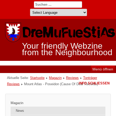
Your friendly Webzine
from the Neighbourhood
Menü öffnen
Aktuelle Seite:
Startseite
Magazin
Reviews
Tonträger
INFO SCHLIESSEN
Reviews
Mount Atlas - Poseidon (Cause Of Deaf Records)
Magazin
News