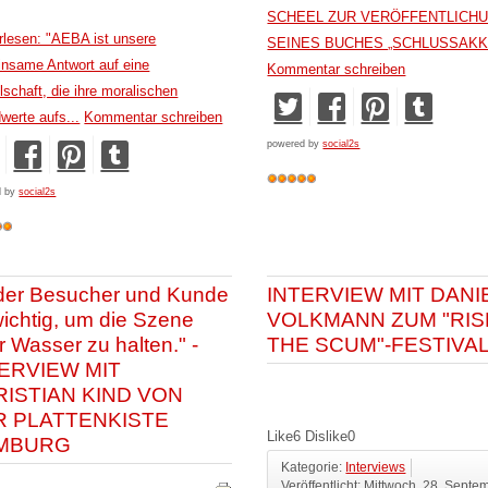
SCHEEL ZUR VERÖFFENTLICH
rlesen: "AEBA ist unsere
SEINES BUCHES „SCHLUSSAK
nsame Antwort auf eine
Kommentar schreiben
lschaft, die ihre moralischen
werte aufs...
Kommentar schreiben
powered by
social2s
d by
social2s
der Besucher und Kunde
INTERVIEW MIT DANI
 wichtig, um die Szene
VOLKMANN ZUM "RIS
r Wasser zu halten." -
THE SCUM"-FESTIVA
ERVIEW MIT
RISTIAN KIND VON
R PLATTENKISTE
Like
6
Dislike
0
MBURG
Kategorie:
Interviews
Veröffentlicht: Mittwoch, 28. Septe