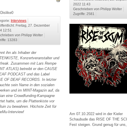
2022 11:43
Geschrieben von Philipp Wolter
Dislike
0
Zugriffe: 2581
egorie:
Interviews
öffentlicht: Freitag, 27. Dezember
4 12:51
chrieben von Philipp Wolter
riffe: 13283
nnt ihn als Inhaber der
ENKISTE, Konzertveranstalter und
freak. Zusammen mit Lars Rempe
NT ATLAS) betreibt er den CAUSE
EAF PODCAST und das Label
E OF DEAF RECORDS. In letzter
tauchte sein Name in den sozialen
erken und im MINT-Magazin auf, da
tian eine Crowdfunding-Kampagne
rtet hatte, um die Plattenkiste vor
uin zu bewahren. Höchste Zeit für
reMu-Interview!
Am 07.10.2022 wird in der Kieler
Schaubude das RISE OF THE S
Fest steigen. Grund genug für uns,