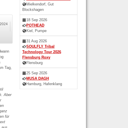
Mielkendorf, Gut
Blockshagen
18 Sep 2026
r 2024
POTHEAD
Kiel, Pumpe
31 Aug 2026
SOULFLY Tribal
ndwann
Technology Tour 2026
og
Flensburg Roxy
s
Flensburg
 am Tag,
25 Sep 2026
MUSA DAGH
Hamburg, Hafenklang
til
k. Aber
r
ben
 ganz
en für
ext
 „aus