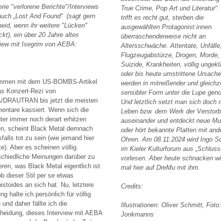
erie "verlorene Berichte"/Interviews
True Crime, Pop Art und Literatur“
auch „Lost And Found“ (sagt gern
trifft es recht gut, sterben die
eid, wenn ihr weitere "Lücken"
ausgewählten Protagonist:innen
ckt), ein über 20 Jahre altes
überraschenderweise nicht an
view mit Isegrim von AEBA:
Altersschwäche. Attentate, Unfälle
Flugzeugabstürze, Drogen, Morde,
Suizide, Krankheiten, völlig ungekl
oder bis heute umstrittene Ursach
mmen mit dem US-BOMBS-Artikel
werden in mitreißender und gleichze
as Konzert-Rezi von
sensibler Form unter die Lupe ge
DRAUTRAN bis jetzt die meisten
Und letztlich setzt man sich doch
ntare kassiert. Wenn sich die
Leben bzw. dem Werk der Verstor
er immer noch derart erhitzen
auseinander und entdeckt neue Mu
n, scheint Black Metal demnach
oder hört bekannte Platten mit and
sfalls tot zu sein (wie jemand hier
Ohren. Am 08.11.2024 wird Ingo S
te). Aber es scheinen völlig
im Kieler Kulturforum aus „Schlus
schiedliche Meinungen darüber zu
vorlesen. Aber heute schnacken wi
ieren, was Black Metal eigentlich ist
mal hier auf DreMu mit ihm.
ob dieser Stil per se etwas
istoides an sich hat. Nu, letztere
Credits:
g halte ich persönlich für völlig
 und daher fällte ich die
Illustrationen: Oliver Schmitt,
Foto
heidung, dieses Interview mit AEBA
Jonkmanns