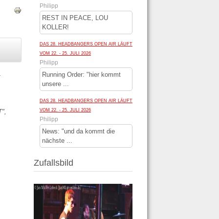
Philipp
REST IN PEACE, LOU
KOLLER!
DAS 28. HEADBANGERS OPEN AIR LÄUFT
VOM 22. - 25. JULI 2026
Philipp
Running Order: "hier kommt
r
unsere ...
DAS 28. HEADBANGERS OPEN AIR LÄUFT
VOM 22. - 25. JULI 2026
T",
Philipp
News: "und da kommt die
nächste ...
Zufallsbild