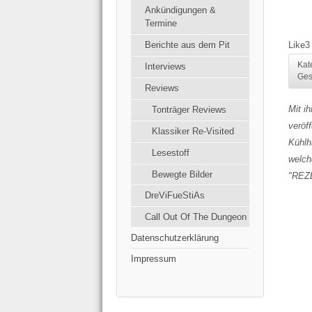
Ankündigungen &
Termine
Like
3
Berichte aus dem Pit
Kat
Interviews
Ges
Reviews
Mit i
Tonträger Reviews
veröf
Klassiker Re-Visited
Kühlh
Lesestoff
welch
Bewegte Bilder
"REZE
DreViFueStiAs
Call Out Of The Dungeon
Datenschutzerklärung
Impressum