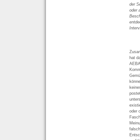
der S
oder 
Besch
entde
Inter
Zusa
hat d
AEBA/
Komme
Gemüt
könne
keine
poste
unter
exist
oder 
Fasch
Meinun
falsch
Entsc