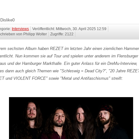
Dislike
0
egorie:
Interviews
Veröffentlicht: Mittwoch, 30. April 2025 12:59
chrieben von Philipp Wolter
Zugriffe: 2122
hrem sechsten Album haben REZET im letzten Jahr einen ziemlichen Hamme
fentlicht. Nun kommen sie auf Tour und spielen unter anderem im Flensburger
aus und der Hamburger Markthalle. Ein guter Anlass für ein DreMu-Interview,
es dann auch gleich Themen wie "Schleswig = Dead City?", "20 Jahre REZE
T und VIOLENT FORCE" sowie "Metal und Antifaschismus" streift: