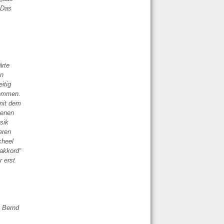
. Das
,
ärte
en
itig
nommen.
 mit dem
benen
sik
eren
cheel
sakkord“
r erst
: Bernd