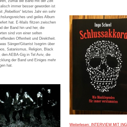
hren, zumal die Band mit der Zeit
alisch immer besser geworden ist
it „Rebellion“ letztes Jahr ein sehr
hslungsreiches und geiles Album
iefert hat. E-Mails flitzen zwischen
nd der Band hin und her, die
rten sind von einer selten
reffenden Offenheit und Direktheit.
 was Sänger/Gitarrist Isegrim über
os, Satanismus, Religion, Black
, den AEBA-Gig in Tel Aviv, die
cklung der Band und Einiges mehr
gen hat.
Weiterlesen: INTERVIEW MIT IN