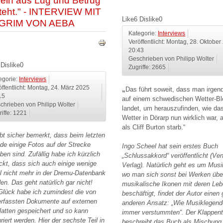
ein aus Lug und Betrug
teht." - INTERVIEW MIT
Like
6
Dislike
0
EGRIM VON AEBA
Kategorie:
Interviews
Veröffentlicht: Montag, 28. Oktobe
20:43
Geschrieben von Philipp Wolter
Dislike
0
Zugriffe: 2665
egorie:
Interviews
öffentlicht: Montag, 24. März 2025
„
Das führt soweit, dass man irge
15
auf einem schwedischen Wetter-Bl
chrieben von Philipp Wolter
landet, um herauszufinden, wie da
riffe: 1221
Wetter in Dörarp nun wirklich war,
als Cliff Burton starb.“
abt sicher bemerkt, dass beim letzten
de einige Fotos auf der Strecke
Ingo Scheel hat sein erstes Buch
ben sind. Zufällig habe ich kürzlich
„Schlussakkord“ veröffentlicht (Ven
ckt, dass sich auch einige wenige
Verlag). Natürlich geht es um Musi
el nicht mehr in der Dremu-Datenbank
wo man sich sonst bei Werken übe
den. Das geht natürlich gar nicht!
musikalische Ikonen mit deren Le
lück habe ich zumindest die von
beschäftigt, findet der Autor einen
erfassten Dokumente auf externen
anderen Ansatz: „Wie Musiklegend
latten gespeichert und so kann
immer verstummten“. Der Klappent
riert werden. Hier der sechste Teil in
beschreibt das Buch als Mischung