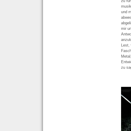
zu fü
musik
und m
abwec
abgel
mir u
Antwo
anzut
Lest,
Fasch
Metal
Entwi
zu sa