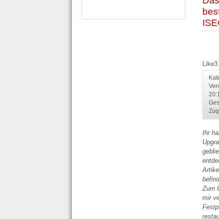
Das
bes
IS
Like
3
Kat
Ver
20:
Ges
Zug
Ihr h
Upgra
geblie
entde
Artik
befin
Zum G
mir v
Festp
restau