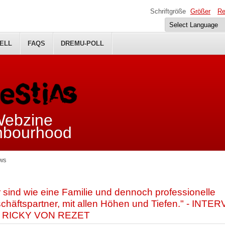
Schriftgröße
Größer
Re
ELL
FAQS
DREMU-POLL
 Webzine
ghbourhood
ews
r sind wie eine Familie und dennoch professionelle
chäftspartner, mit allen Höhen und Tiefen." - INTE
T RICKY VON REZET