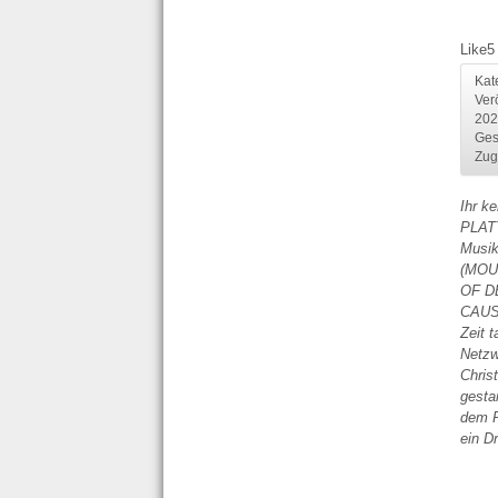
Like
5
Kat
Ver
202
Ges
Zug
Ihr ke
PLATT
Musik
(MOU
OF D
CAUS
Zeit 
Netzw
Chris
gesta
dem R
ein D