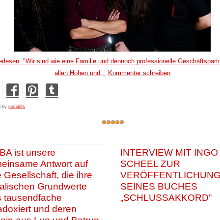
erlesen: "Wir sind wie eine Familie und dennoch professionelle Geschäftspartn
allen Höhen und...
Kommentar schreiben
d by
social2s
BA ist unsere
INTERVIEW MIT INGO
einsame Antwort auf
SCHEEL ZUR
 Gesellschaft, die ihre
VERÖFFENTLICHUN
alischen Grundwerte
SEINES BUCHES
s tausendfache
„SCHLUSSAKKORD“
adoxiert und deren