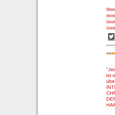
Weite
gemei
Gesel
Grund
powere
"Je
ist
übe
INT
CH
DE
HA