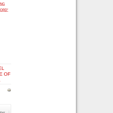
UNG
KORD“
EL
E OF
L
mber