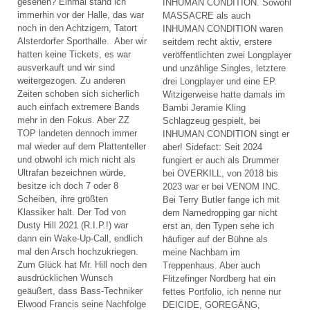
gesehen? Einmal stand ich
INHUMAN CONDITION. Sowohl
immerhin vor der Halle, das war
MASSACRE als auch
noch in den Achtzigern, Tatort
INHUMAN CONDITION waren
Alsterdorfer Sporthalle. Aber wir
seitdem recht aktiv, erstere
hatten keine Tickets, es war
veröffentlichten zwei Longplayer
ausverkauft und wir sind
und unzählige Singles, letztere
weitergezogen. Zu anderen
drei Longplayer und eine EP.
Zeiten schoben sich sicherlich
Witzigerweise hatte damals im
auch einfach extremere Bands
Bambi Jeramie Kling
mehr in den Fokus. Aber ZZ
Schlagzeug gespielt, bei
TOP landeten dennoch immer
INHUMAN CONDITION singt er
mal wieder auf dem Plattenteller
aber! Sidefact: Seit 2024
und obwohl ich mich nicht als
fungiert er auch als Drummer
Ultrafan bezeichnen würde,
bei OVERKILL, von 2018 bis
besitze ich doch 7 oder 8
2023 war er bei VENOM INC.
Scheiben, ihre größten
Bei Terry Butler fange ich mit
Klassiker halt. Der Tod von
dem Namedropping gar nicht
Dusty Hill 2021 (R.I.P.!) war
erst an, den Typen sehe ich
dann ein Wake-Up-Call, endlich
häufiger auf der Bühne als
mal den Arsch hochzukriegen.
meine Nachbarn im
Zum Glück hat Mr. Hill noch den
Treppenhaus. Aber auch
ausdrücklichen Wunsch
Flitzefinger Nordberg hat ein
geäußert, dass Bass-Techniker
fettes Portfolio, ich nenne nur
Elwood Francis seine Nachfolge
DEICIDE, GOREGÄNG,