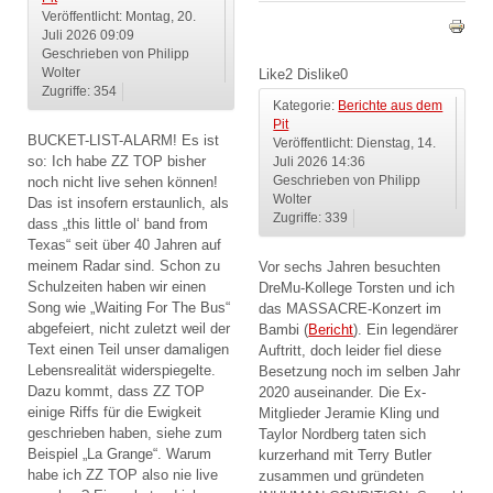
Veröffentlicht: Montag, 20.
Juli 2026 09:09
Geschrieben von Philipp
Wolter
Like
2
Dislike
0
Zugriffe: 354
Kategorie:
Berichte aus dem
Pit
BUCKET-LIST-ALARM! Es ist
Veröffentlicht: Dienstag, 14.
so: Ich habe ZZ TOP bisher
Juli 2026 14:36
noch nicht live sehen können!
Geschrieben von Philipp
Wolter
Das ist insofern erstaunlich, als
Zugriffe: 339
dass „this little ol‘ band from
Texas“ seit über 40 Jahren auf
meinem Radar sind. Schon zu
Vor sechs Jahren besuchten
Schulzeiten haben wir einen
DreMu-Kollege Torsten und ich
Song wie „Waiting For The Bus“
das MASSACRE-Konzert im
abgefeiert, nicht zuletzt weil der
Bambi (
Bericht
). Ein legendärer
Text einen Teil unser damaligen
Auftritt, doch leider fiel diese
Lebensrealität widerspiegelte.
Besetzung noch im selben Jahr
Dazu kommt, dass ZZ TOP
2020 auseinander. Die Ex-
einige Riffs für die Ewigkeit
Mitglieder Jeramie Kling und
geschrieben haben, siehe zum
Taylor Nordberg taten sich
Beispiel „La Grange“. Warum
kurzerhand mit Terry Butler
habe ich ZZ TOP also nie live
zusammen und gründeten