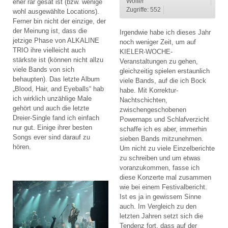
eher rar gesät ist (bzw. wenige
Wolter
Zugriffe: 552
wohl ausgewählte Locations).
Ferner bin nicht der einzige, der
der Meinung ist, dass die
Irgendwie habe ich dieses Jahr
jetzige Phase von ALKALINE
noch weniger Zeit, um auf
TRIO ihre vielleicht auch
KIELER-WOCHE-
stärkste ist (können nicht allzu
Veranstaltungen zu gehen,
viele Bands von sich
gleichzeitig spielen erstaunlich
behaupten). Das letzte Album
viele Bands, auf die ich Bock
„Blood, Hair, and Eyeballs“ hab
habe. Mit Korrektur-
ich wirklich unzählige Male
Nachtschichten,
gehört und auch die letzte
zwischengeschobenen
Dreier-Single fand ich einfach
Powernaps und Schlafverzicht
nur gut. Einige ihrer besten
schaffe ich es aber, immerhin
Songs ever sind darauf zu
sieben Bands mitzunehmen.
hören.
Um nicht zu viele Einzelberichte
zu schreiben und um etwas
voranzukommen, fasse ich
diese Konzerte mal zusammen
wie bei einem Festivalbericht.
Ist es ja in gewissem Sinne
auch. Im Vergleich zu den
letzten Jahren setzt sich die
Tendenz fort, dass auf der