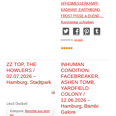
AFFENMESSERKAMPF,
KADAVAR, EARTHBONG,
FROST PISSE & ELEND,...
Kommentar schreiben
powered by
social2s
ZZ TOP, THE
INHUMAN
HOWLERS /
CONDITION,
02.07.2026 –
FACEBREAKER,
Hamburg, Stadtpark
ASHEN TOMB,
YARDFIELD
COLONY /
12.06.2026 –
Like
3
Dislike
0
Hamburg, Bambi
Galore
Kategorie:
Berichte aus dem
Pit