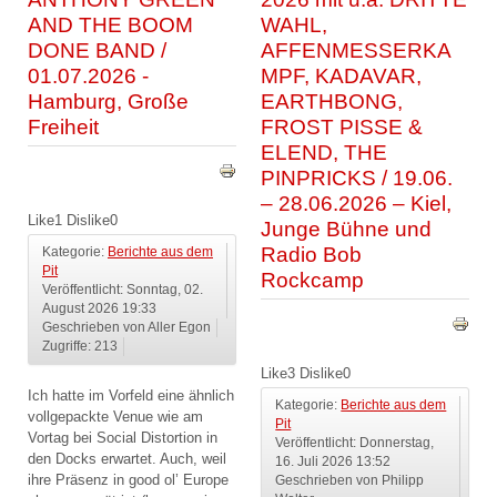
AND THE BOOM
WAHL,
DONE BAND /
AFFENMESSERKA
01.07.2026 -
MPF, KADAVAR,
Hamburg, Große
EARTHBONG,
Freiheit
FROST PISSE &
ELEND, THE
PINPRICKS / 19.06.
– 28.06.2026 – Kiel,
Like
1
Dislike
0
Junge Bühne und
Radio Bob
Kategorie:
Berichte aus dem
Pit
Rockcamp
Veröffentlicht: Sonntag, 02.
August 2026 19:33
Geschrieben von Aller Egon
Zugriffe: 213
Like
3
Dislike
0
Ich hatte im Vorfeld eine ähnlich
Kategorie:
Berichte aus dem
vollgepackte Venue wie am
Pit
Vortag bei Social Distortion in
Veröffentlicht: Donnerstag,
den Docks erwartet. Auch, weil
16. Juli 2026 13:52
ihre Präsenz in good ol’ Europe
Geschrieben von Philipp