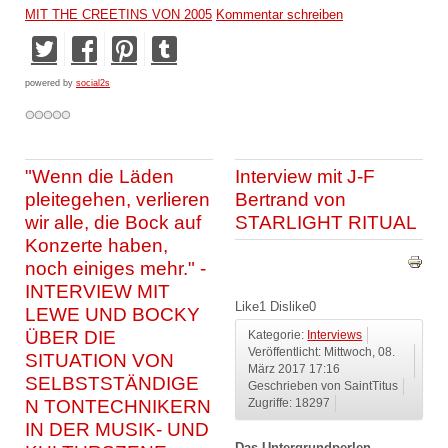
MIT THE CREETINS VON 2005
Kommentar schreiben
powered by
social2s
"Wenn die Läden
Interview mit J-F
pleitegehen, verlieren
Bertrand von
wir alle, die Bock auf
STARLIGHT RITUAL
Konzerte haben,
noch einiges mehr." -
INTERVIEW MIT
Like
1
Dislike
0
LEWE UND BOCKY
ÜBER DIE
Kategorie:
Interviews
Veröffentlicht: Mittwoch, 08.
SITUATION VON
März 2017 17:16
SELBSTSTÄNDIGE
Geschrieben von SaintTitus
N TONTECHNIKERN
Zugriffe: 18297
IN DER MUSIK- UND
Das Untergrundperlen-