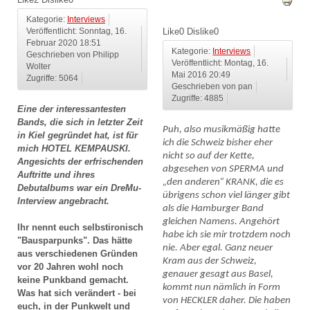
Kategorie:
Interviews
Like
0
Dislike
0
Veröffentlicht: Sonntag, 16.
Februar 2020 18:51
Kategorie:
Interviews
Geschrieben von Philipp
Veröffentlicht: Montag, 16.
Wolter
Mai 2016 20:49
Zugriffe: 5064
Geschrieben von pan
Zugriffe: 4885
Eine der interessantesten
Bands, die sich in letzter Zeit
Puh, also musikmäßig hatte
in Kiel gegründet hat, ist für
ich die Schweiz bisher eher
mich HOTEL KEMPAUSKI.
nicht so auf der Kette,
Angesichts der erfrischenden
abgesehen von SPERMA und
Auftritte und ihres
„den anderen“ KRANK, die es
Debutalbums war ein DreMu-
übrigens schon viel länger gibt
Interview angebracht.
als die Hamburger Band
gleichen Namens. Angehört
Ihr nennt euch selbstironisch
habe ich sie mir trotzdem noch
"Bausparpunks". Das hätte
nie. Aber egal. Ganz neuer
aus verschiedenen Gründen
Kram aus der Schweiz,
vor 20 Jahren wohl noch
genauer gesagt aus Basel,
keine Punkband gemacht.
kommt nun nämlich in Form
Was hat sich verändert - bei
von HECKLER daher. Die haben
euch, in der Punkwelt und