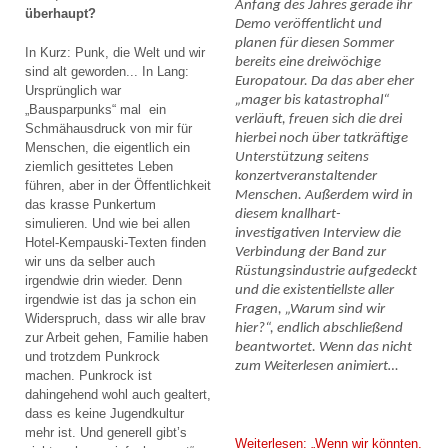
Anfang des Jahres gerade ihr
überhaupt?
Demo veröffentlicht und
planen für diesen Sommer
In Kurz: Punk, die Welt und wir
bereits eine dreiwöchige
sind alt geworden... In Lang:
Europatour. Da das aber eher
Ursprünglich war
„mager bis katastrophal“
„Bausparpunks“ mal ein
verläuft, freuen sich die drei
Schmähausdruck von mir für
hierbei noch über tatkräftige
Menschen, die eigentlich ein
Unterstützung seitens
ziemlich gesittetes Leben
konzertveranstaltender
führen, aber in der Öffentlichkeit
Menschen. Außerdem wird in
das krasse Punkertum
diesem knallhart-
simulieren. Und wie bei allen
investigativen Interview die
Hotel-Kempauski-Texten finden
Verbindung der Band zur
wir uns da selber auch
Rüstungsindustrie aufgedeckt
irgendwie drin wieder. Denn
und die existentiellste aller
irgendwie ist das ja schon ein
Fragen, „Warum sind wir
Widerspruch, dass wir alle brav
hier?“, endlich abschließend
zur Arbeit gehen, Familie haben
beantwortet. Wenn das nicht
und trotzdem Punkrock
zum Weiterlesen animiert…
machen. Punkrock ist
dahingehend wohl auch gealtert,
dass es keine Jugendkultur
mehr ist. Und generell gibt’s
Weiterlesen: „Wenn wir könnten,