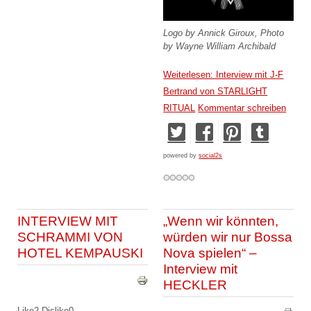
Logo by Annick Giroux
,
Photo
by Wayne William Archibald
Weiterlesen: Interview mit J-F
Bertrand von STARLIGHT
RITUAL
Kommentar schreiben
powered by
social2s
INTERVIEW MIT
„Wenn wir könnten,
SCHRAMMI VON
würden wir nur Bossa
HOTEL KEMPAUSKI
Nova spielen“ –
Interview mit
HECKLER
Like
2
Dislike
0