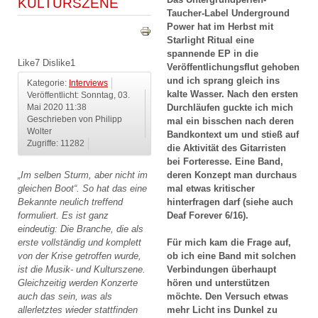
KULTURSZENE
Taucher-Label Underground
Power hat im Herbst mit
Starlight Ritual eine
spannende EP in die
Like
7
Dislike
1
Veröffentlichungsflut gehoben
und ich sprang gleich ins
Kategorie:
Interviews
kalte Wasser. Nach den ersten
Veröffentlicht: Sonntag, 03.
Durchläufen guckte ich mich
Mai 2020 11:38
Geschrieben von Philipp
mal ein bisschen nach deren
Wolter
Bandkontext um und stieß auf
Zugriffe: 11282
die Aktivität des Gitarristen
bei Forteresse. Eine Band,
„Im selben Sturm, aber nicht im
deren Konzept man durchaus
gleichen Boot“. So hat das eine
mal etwas kritischer
Bekannte neulich treffend
hinterfragen darf (siehe auch
formuliert. Es ist ganz
Deaf Forever 6/16).
eindeutig: Die Branche, die als
erste vollständig und komplett
Für mich kam die Frage auf,
von der Krise getroffen wurde,
ob ich eine Band mit solchen
ist die Musik- und Kulturszene.
Verbindungen überhaupt
Gleichzeitig werden Konzerte
hören und unterstützen
auch das sein, was als
möchte. Den Versuch etwas
allerletztes wieder stattfinden
mehr Licht ins Dunkel zu