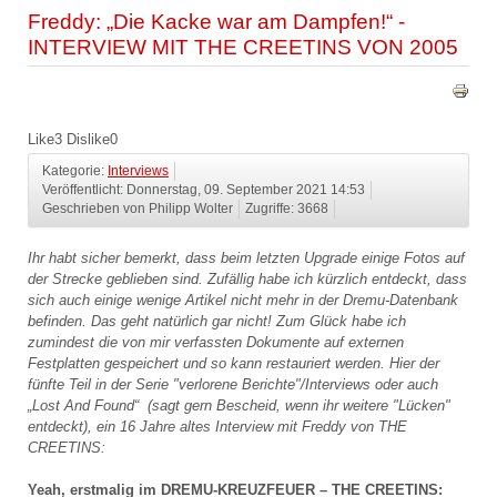
Freddy: „Die Kacke war am Dampfen!“ -
INTERVIEW MIT THE CREETINS VON 2005
Like
3
Dislike
0
Kategorie:
Interviews
Veröffentlicht: Donnerstag, 09. September 2021 14:53
Geschrieben von Philipp Wolter
Zugriffe: 3668
Ihr habt sicher bemerkt, dass beim letzten Upgrade einige Fotos auf
der Strecke geblieben sind. Zufällig habe ich kürzlich entdeckt, dass
sich auch einige wenige Artikel nicht mehr in der Dremu-Datenbank
befinden. Das geht natürlich gar nicht! Zum Glück habe ich
zumindest die von mir verfassten Dokumente auf externen
Festplatten gespeichert und so kann restauriert werden. Hier der
fünfte Teil in der Serie "verlorene Berichte"/Interviews oder auch
„Lost And Found“ (sagt gern Bescheid, wenn ihr weitere "Lücken"
entdeckt), ein 16 Jahre altes Interview mit Freddy von THE
CREETINS:
Yeah, erstmalig im DREMU-KREUZFEUER – THE CREETINS: