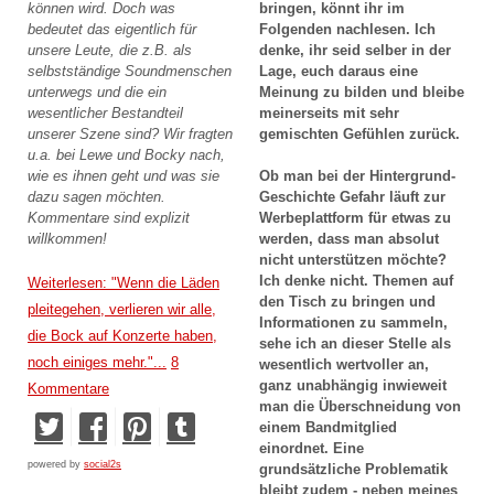
können wird. Doch was
bringen, könnt ihr im
bedeutet das eigentlich für
Folgenden nachlesen. Ich
unsere Leute, die z.B. als
denke, ihr seid selber in der
selbstständige Soundmenschen
Lage, euch daraus eine
unterwegs und die ein
Meinung zu bilden und bleibe
wesentlicher Bestandteil
meinerseits mit sehr
unserer Szene sind? Wir fragten
gemischten Gefühlen zurück.
u.a. bei Lewe und Bocky nach,
wie es ihnen geht und was sie
Ob man bei der Hintergrund-
dazu sagen möchten.
Geschichte Gefahr läuft zur
Kommentare sind explizit
Werbeplattform für etwas zu
willkommen!
werden, dass man absolut
nicht unterstützen möchte?
Ich denke nicht. Themen auf
Weiterlesen: "Wenn die Läden
den Tisch zu bringen und
pleitegehen, verlieren wir alle,
Informationen zu sammeln,
die Bock auf Konzerte haben,
sehe ich an dieser Stelle als
noch einiges mehr."...
8
wesentlich wertvoller an,
ganz unabhängig inwieweit
Kommentare
man die Überschneidung von
einem Bandmitglied
einordnet. Eine
powered by
social2s
grundsätzliche Problematik
bleibt zudem - neben meines