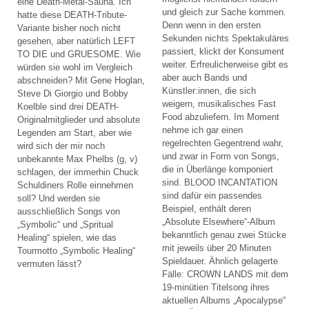
eine Death-Metal-Sauna. Ich
und gleich zur Sache kommen.
hatte diese DEATH-Tribute-
Denn wenn in den ersten
Variante bisher noch nicht
Sekunden nichts Spektakuläres
gesehen, aber natürlich LEFT
passiert, klickt der Konsument
TO DIE und GRUESOME. Wie
weiter. Erfreulicherweise gibt es
würden sie wohl im Vergleich
aber auch Bands und
abschneiden? Mit Gene Hoglan,
Künstler:innen, die sich
Steve Di Giorgio und Bobby
weigern, musikalisches Fast
Koelble sind drei DEATH-
Food abzuliefern. Im Moment
Originalmitglieder und absolute
nehme ich gar einen
Legenden am Start, aber wie
regelrechten Gegentrend wahr,
wird sich der mir noch
und zwar in Form von Songs,
unbekannte Max Phelbs (g, v)
die in Überlänge komponiert
schlagen, der immerhin Chuck
sind. BLOOD INCANTATION
Schuldiners Rolle einnehmen
sind dafür ein passendes
soll? Und werden sie
Beispiel, enthält deren
ausschließlich Songs von
„Absolute Elsewhere“-Album
„Symbolic“ und „Spritual
bekanntlich genau zwei Stücke
Healing“ spielen, wie das
mit jeweils über 20 Minuten
Tourmotto „Symbolic Healing“
Spieldauer. Ähnlich gelagerte
vermuten lässt?
Fälle: CROWN LANDS mit dem
19-minütien Titelsong ihres
aktuellen Albums „Apocalypse“