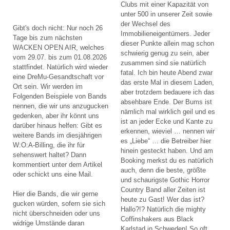
Clubs mit einer Kapazität von
unter 500 in unserer Zeit sowie
der Wechsel des
Gibt's doch nicht: Nur noch 26
Immobilieneigentümers. Jeder
Tage bis zum nächsten
dieser Punkte allein mag schon
WACKEN OPEN AIR, welches
schwierig genug zu sein, aber
vom 29.07. bis zum 01.08.2026
zusammen sind sie natürlich
stattfindet. Natürlich wird wieder
fatal. Ich bin heute Abend zwar
eine DreMu-Gesandtschaft vor
das erste Mal in diesem Laden,
Ort sein. Wir werden im
aber trotzdem bedauere ich das
Folgenden Beispiele von Bands
absehbare Ende. Der Bums ist
nennen, die wir uns anzugucken
nämlich mal wirklich geil und es
gedenken, aber ihr könnt uns
ist an jeder Ecke und Kante zu
darüber hinaus helfen: Gibt es
erkennen, wieviel … nennen wir
weitere Bands im diesjährigen
es „Liebe“ … die Betreiber hier
W:O:A-Billing, die ihr für
hinein gesteckt haben. Und am
sehenswert haltet? Dann
Booking merkst du es natürlich
kommentiert unter dem Artikel
auch, denn die beste, größte
oder schickt uns eine Mail.
und schaurigste Gothic Horror
Country Band aller Zeiten ist
Hier die Bands, die wir gerne
heute zu Gast! Wer das ist?
gucken würden, sofern sie sich
Hallo?!? Natürlich die mighty
nicht überschneiden oder uns
Coffinshakers aus Black
widrige Umstände daran
Karlstad in Schweden! So oft