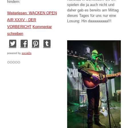
hindern:
spielen die ja auch nicht und
daher gab es bereits am Mittag
Weiterlesen: WACKEN OPEN
dieses Tages für uns nur eine
AIR XXXV - DER
Losung: Hin daaaaaaaaa!!!
VORBERICHT
Kommentar
schreiben
powered by
social2s