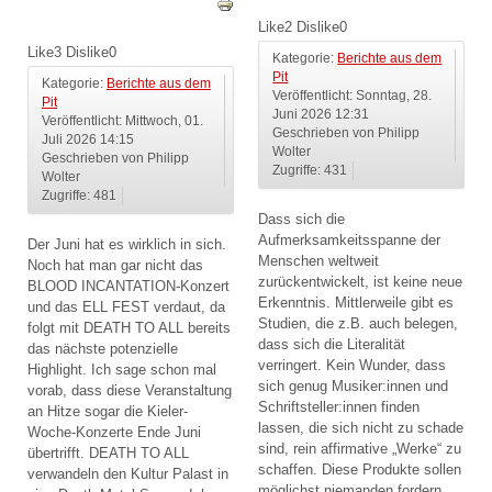
Like
2
Dislike
0
Like
3
Dislike
0
Kategorie:
Berichte aus dem
Pit
Kategorie:
Berichte aus dem
Veröffentlicht: Sonntag, 28.
Pit
Juni 2026 12:31
Veröffentlicht: Mittwoch, 01.
Geschrieben von Philipp
Juli 2026 14:15
Wolter
Geschrieben von Philipp
Zugriffe: 431
Wolter
Zugriffe: 481
Dass sich die
Aufmerksamkeitsspanne der
Der Juni hat es wirklich in sich.
Menschen weltweit
Noch hat man gar nicht das
zurückentwickelt, ist keine neue
BLOOD INCANTATION-Konzert
Erkenntnis. Mittlerweile gibt es
und das ELL FEST verdaut, da
Studien, die z.B. auch belegen,
folgt mit DEATH TO ALL bereits
dass sich die Literalität
das nächste potenzielle
verringert. Kein Wunder, dass
Highlight. Ich sage schon mal
sich genug Musiker:innen und
vorab, dass diese Veranstaltung
Schriftsteller:innen finden
an Hitze sogar die Kieler-
lassen, die sich nicht zu schade
Woche-Konzerte Ende Juni
sind, rein affirmative „Werke“ zu
übertrifft. DEATH TO ALL
schaffen. Diese Produkte sollen
verwandeln den Kultur Palast in
möglichst niemanden fordern