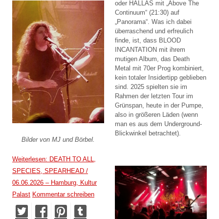
oder HÄLLAS mit „Above The
Continuum“ (21:30) auf
„Panorama“. Was ich dabei
überraschend und erfreulich
finde, ist, dass BLOOD
INCANTATION mit ihrem
mutigen Album, das Death
Metal mit 70er Prog kombiniert,
kein totaler Insidertipp geblieben
sind. 2025 spielten sie im
Rahmen der letzten Tour im
Grünspan, heute in der Pumpe,
also in größeren Läden (wenn
man es aus dem Underground-
Blickwinkel betrachtet).
Bilder von MJ und Börbel.
Weiterlesen: DEATH TO ALL,
SPECIES, SPEARHEAD /
06.06.2026 – Hamburg, Kultur
Palast
Kommentar schreiben