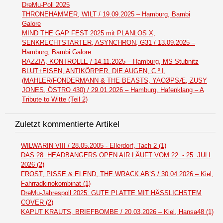
DreMu-Poll 2025
THRONEHAMMER, WILT / 19.09.2025 – Hamburg, Bambi
Galore
MIND THE GAP FEST 2025 mit PLANLOS X,
SENKRECHTSTARTER, ASYNCHRON, G31 / 13.09.2025 –
Hamburg, Bambi Galore
RAZZIA, KONTROLLE / 14.11.2025 – Hamburg, MS Stubnitz
BLUT+EISEN, ANTIKÖRPER, DIE AUGEN, C ³ I,
(MAHLER/FONDERMANN & THE BEASTS, YACØPSÆ, ZUSY
JONES, ÖSTRO 430) / 29.01.2026 – Hamburg, Hafenklang – A
Tribute to Witte (Teil 2)
Zuletzt kommentierte Artikel
WILWARIN VIII / 28.05.2005 - Ellerdorf, Tach 2 (1)
DAS 28. HEADBANGERS OPEN AIR LÄUFT VOM 22. - 25. JULI
2026 (2)
FROST, PISSE & ELEND, THE WRACK AB’S / 30.04.2026 – Kiel,
Fahrradkinokombinat (1)
DreMu-Jahrespoll 2025: GUTE PLATTE MIT HÄSSLICHSTEM
COVER (2)
KAPUT KRAUTS, BRIEFBOMBE / 20.03.2026 – Kiel, Hansa48 (1)