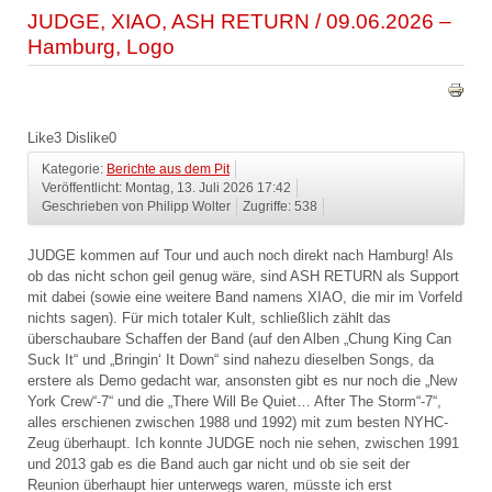
JUDGE, XIAO, ASH RETURN / 09.06.2026 –
Hamburg, Logo
Like
3
Dislike
0
Kategorie:
Berichte aus dem Pit
Veröffentlicht: Montag, 13. Juli 2026 17:42
Geschrieben von Philipp Wolter
Zugriffe: 538
JUDGE kommen auf Tour und auch noch direkt nach Hamburg! Als
ob das nicht schon geil genug wäre, sind ASH RETURN als Support
mit dabei (sowie eine weitere Band namens XIAO, die mir im Vorfeld
nichts sagen). Für mich totaler Kult, schließlich zählt das
überschaubare Schaffen der Band (auf den Alben „Chung King Can
Suck It“ und „Bringin‘ It Down“ sind nahezu dieselben Songs, da
erstere als Demo gedacht war, ansonsten gibt es nur noch die „New
York Crew“-7“ und die „There Will Be Quiet… After The Storm“-7“,
alles erschienen zwischen 1988 und 1992) mit zum besten NYHC-
Zeug überhaupt. Ich konnte JUDGE noch nie sehen, zwischen 1991
und 2013 gab es die Band auch gar nicht und ob sie seit der
Reunion überhaupt hier unterwegs waren, müsste ich erst