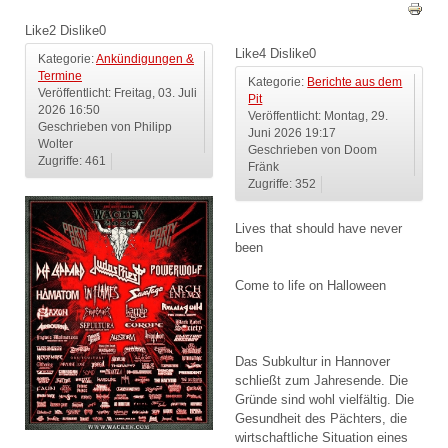
Like
2
Dislike
0
Like
4
Dislike
0
Kategorie:
Ankündigungen &
Termine
Kategorie:
Berichte aus dem
Veröffentlicht: Freitag, 03. Juli
Pit
2026 16:50
Veröffentlicht: Montag, 29.
Geschrieben von Philipp
Juni 2026 19:17
Wolter
Geschrieben von Doom
Zugriffe: 461
Fränk
Zugriffe: 352
Lives that should have never
been
Come to life on Halloween
Das Subkultur in Hannover
schließt zum Jahresende. Die
Gründe sind wohl vielfältig. Die
Gesundheit des Pächters, die
wirtschaftliche Situation eines