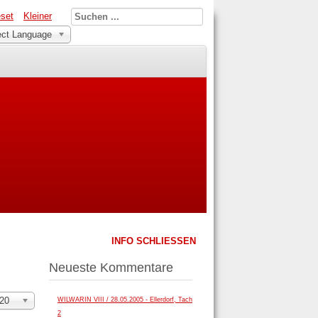
set
Kleiner
ect Language
INFO SCHLIESSEN
Neueste Kommentare
nzeige
20
WILWARIN VIII / 28.05.2005 - Ellerdorf, Tach
2