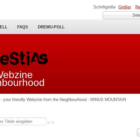
Schriftgröße
Größer
Re
Sel
ELL
FAQS
DREMU-POLL
 Webzine
ghbourhood
- your friendly Webzine from the Neighbourhood - MINUS MOUNTAIN
A
#