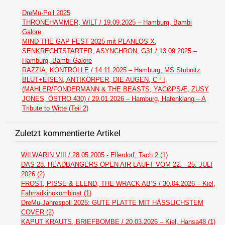
DreMu-Poll 2025
THRONEHAMMER, WILT / 19.09.2025 – Hamburg, Bambi
Galore
MIND THE GAP FEST 2025 mit PLANLOS X,
SENKRECHTSTARTER, ASYNCHRON, G31 / 13.09.2025 –
Hamburg, Bambi Galore
RAZZIA, KONTROLLE / 14.11.2025 – Hamburg, MS Stubnitz
BLUT+EISEN, ANTIKÖRPER, DIE AUGEN, C ³ I,
(MAHLER/FONDERMANN & THE BEASTS, YACØPSÆ, ZUSY
JONES, ÖSTRO 430) / 29.01.2026 – Hamburg, Hafenklang – A
Tribute to Witte (Teil 2)
Zuletzt kommentierte Artikel
WILWARIN VIII / 28.05.2005 - Ellerdorf, Tach 2 (1)
DAS 28. HEADBANGERS OPEN AIR LÄUFT VOM 22. - 25. JULI
2026 (2)
FROST, PISSE & ELEND, THE WRACK AB’S / 30.04.2026 – Kiel,
Fahrradkinokombinat (1)
DreMu-Jahrespoll 2025: GUTE PLATTE MIT HÄSSLICHSTEM
COVER (2)
KAPUT KRAUTS, BRIEFBOMBE / 20.03.2026 – Kiel, Hansa48 (1)