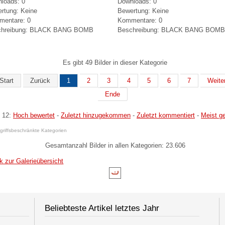
loads: 0
Downloads: 0
rtung: Keine
Bewertung: Keine
entare: 0
Kommentare: 0
chreibung: BLACK BANG BOMB
Beschreibung: BLACK BANG BOMB
Es gibt 49 Bilder in dieser Kategorie
Start
Zurück
1
2
3
4
5
6
7
Weite
Ende
 12:
Hoch bewertet
-
Zuletzt hinzugekommen
-
Zuletzt kommentiert
-
Meist g
griffsbeschränkte Kategorien
Gesamtanzahl Bilder in allen Kategorien: 23.606
k zur Galerieübersicht
Beliebteste Artikel letztes Jahr