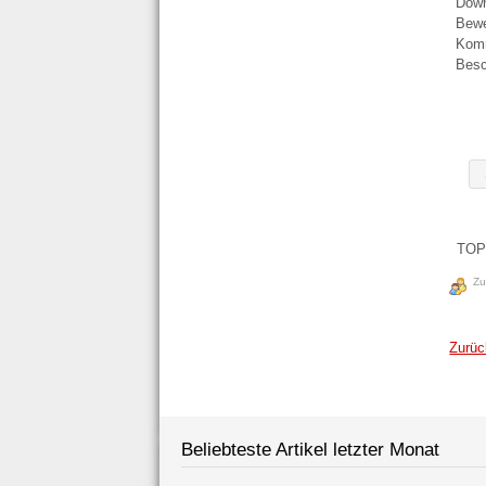
Down
Bewe
Komm
Bes
TOP
Zu
Zurüc
Beliebteste Artikel letzter Monat