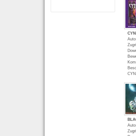
CYN
Autor
Zugr
Down
Bewe
Komm
Besc
CYN
BLA
Autor
Zugri