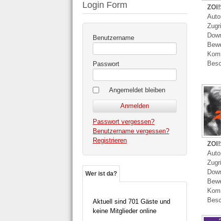
Login Form
ZOI!
Autor
Zugri
Down
Benutzername
Bewe
Komm
Besc
Passwort
Angemeldet bleiben
Passwort vergessen?
Benutzername vergessen?
Registrieren
ZOI!
Autor
Zugr
Down
Wer ist da?
Bewe
Komm
Besc
Aktuell sind 701 Gäste und
keine Mitglieder online