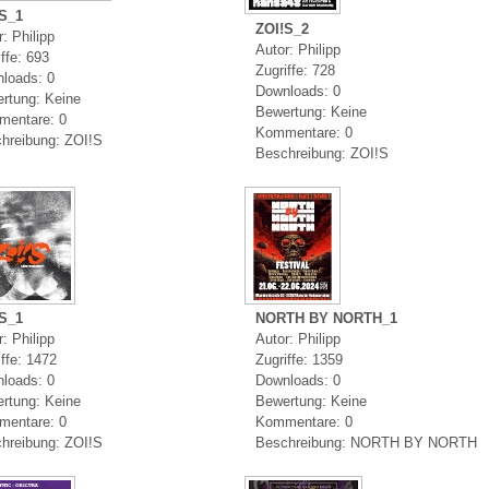
S_1
ZOI!S_2
: Philipp
Autor: Philipp
ffe: 693
Zugriffe: 728
loads: 0
Downloads: 0
rtung: Keine
Bewertung: Keine
entare: 0
Kommentare: 0
hreibung: ZOI!S
Beschreibung: ZOI!S
S_1
NORTH BY NORTH_1
: Philipp
Autor: Philipp
iffe: 1472
Zugriffe: 1359
loads: 0
Downloads: 0
rtung: Keine
Bewertung: Keine
entare: 0
Kommentare: 0
hreibung: ZOI!S
Beschreibung: NORTH BY NORTH