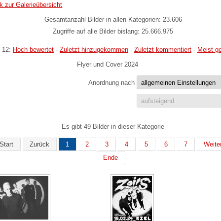
k zur Galerieübersicht
Gesamtanzahl Bilder in allen Kategorien: 23.606
Zugriffe auf alle Bilder bislang: 25.666.975
 12:
Hoch bewertet
-
Zuletzt hinzugekommen
-
Zuletzt kommentiert
-
Meist g
Flyer und Cover 2024
Anordnung nach
Es gibt 49 Bilder in dieser Kategorie
Start
Zurück
1
2
3
4
5
6
7
Weite
Ende