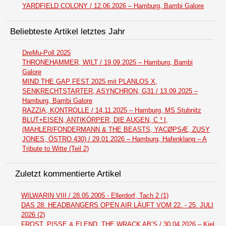
YARDFIELD COLONY / 12.06.2026 – Hamburg, Bambi Galore
Beliebteste Artikel letztes Jahr
DreMu-Poll 2025
THRONEHAMMER, WILT / 19.09.2025 – Hamburg, Bambi
Galore
MIND THE GAP FEST 2025 mit PLANLOS X,
SENKRECHTSTARTER, ASYNCHRON, G31 / 13.09.2025 –
Hamburg, Bambi Galore
RAZZIA, KONTROLLE / 14.11.2025 – Hamburg, MS Stubnitz
BLUT+EISEN, ANTIKÖRPER, DIE AUGEN, C ³ I,
(MAHLER/FONDERMANN & THE BEASTS, YACØPSÆ, ZUSY
JONES, ÖSTRO 430) / 29.01.2026 – Hamburg, Hafenklang – A
Tribute to Witte (Teil 2)
Zuletzt kommentierte Artikel
WILWARIN VIII / 28.05.2005 - Ellerdorf, Tach 2 (1)
DAS 28. HEADBANGERS OPEN AIR LÄUFT VOM 22. - 25. JULI
2026 (2)
FROST, PISSE & ELEND, THE WRACK AB’S / 30.04.2026 – Kiel,