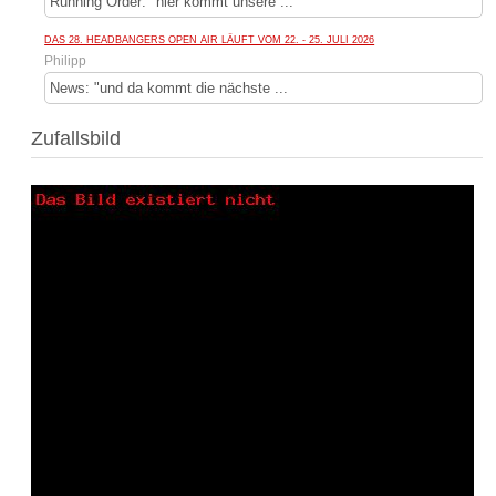
Running Order: "hier kommt unsere ...
DAS 28. HEADBANGERS OPEN AIR LÄUFT VOM 22. - 25. JULI 2026
Philipp
News: "und da kommt die nächste ...
Zufallsbild