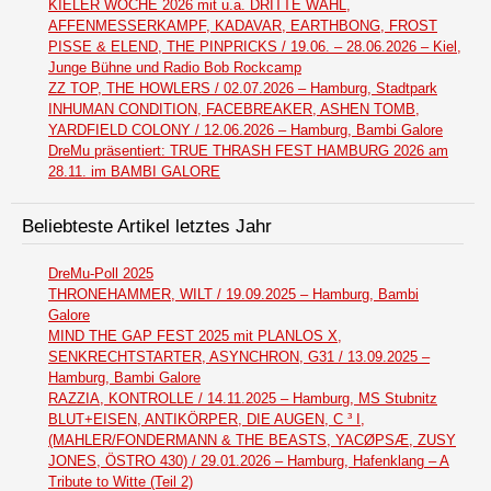
KIELER WOCHE 2026 mit u.a. DRITTE WAHL,
AFFENMESSERKAMPF, KADAVAR, EARTHBONG, FROST
PISSE & ELEND, THE PINPRICKS / 19.06. – 28.06.2026 – Kiel,
Junge Bühne und Radio Bob Rockcamp
ZZ TOP, THE HOWLERS / 02.07.2026 – Hamburg, Stadtpark
INHUMAN CONDITION, FACEBREAKER, ASHEN TOMB,
YARDFIELD COLONY / 12.06.2026 – Hamburg, Bambi Galore
DreMu präsentiert: TRUE THRASH FEST HAMBURG 2026 am
28.11. im BAMBI GALORE
Beliebteste Artikel letztes Jahr
DreMu-Poll 2025
THRONEHAMMER, WILT / 19.09.2025 – Hamburg, Bambi
Galore
MIND THE GAP FEST 2025 mit PLANLOS X,
SENKRECHTSTARTER, ASYNCHRON, G31 / 13.09.2025 –
Hamburg, Bambi Galore
RAZZIA, KONTROLLE / 14.11.2025 – Hamburg, MS Stubnitz
BLUT+EISEN, ANTIKÖRPER, DIE AUGEN, C ³ I,
(MAHLER/FONDERMANN & THE BEASTS, YACØPSÆ, ZUSY
JONES, ÖSTRO 430) / 29.01.2026 – Hamburg, Hafenklang – A
Tribute to Witte (Teil 2)