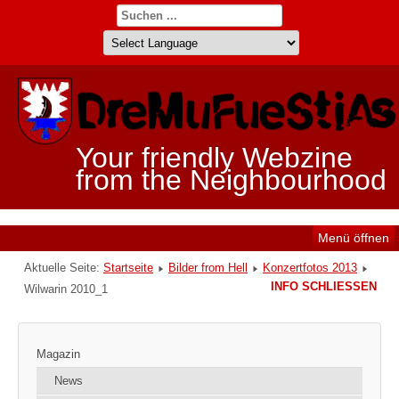
Your friendly Webzine
from the Neighbourhood
Menü öffnen
Aktuelle Seite:
Startseite
Bilder from Hell
Konzertfotos 2013
INFO SCHLIESSEN
Wilwarin 2010_1
Magazin
News