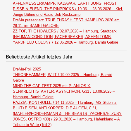
AFFENMESSERKAMPF, KADAVAR, EARTHBONG, FROST
PISSE & ELEND, THE PINPRICKS / 19.06. – 28.06.2026 – Kiel,
Junge Bühne und Radio Bob Rockcamp
DreMu präsentiert: TRUE THRASH FEST HAMBURG 2026 am
28.11. im BAMBI GALORE
ZZ TOP, THE HOWLERS / 02.07.2026 – Hamburg, Stadtpark
INHUMAN CONDITION, FACEBREAKER, ASHEN TOMB,
YARDFIELD COLONY / 12.06.2026 – Hamburg, Bambi Galore
Beliebteste Artikel letztes Jahr
DreMu-Poll 2025
THRONEHAMMER, WILT / 19.09.2025 – Hamburg, Bambi
Galore
MIND THE GAP FEST 2025 mit PLANLOS X,
SENKRECHTSTARTER, ASYNCHRON, G31 / 13.09.2025 –
Hamburg, Bambi Galore
RAZZIA, KONTROLLE / 14.11.2025 – Hamburg, MS Stubnitz
BLUT+EISEN, ANTIKÖRPER, DIE AUGEN, C ³ I,
(MAHLER/FONDERMANN & THE BEASTS, YACØPSÆ, ZUSY
JONES, ÖSTRO 430) / 29.01.2026 – Hamburg, Hafenklang – A
Tribute to Witte (Teil 2)