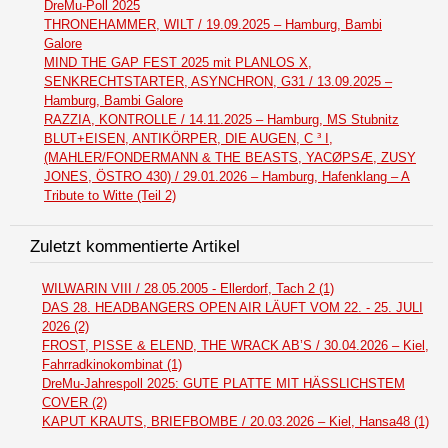
DreMu-Poll 2025
THRONEHAMMER, WILT / 19.09.2025 – Hamburg, Bambi
Galore
MIND THE GAP FEST 2025 mit PLANLOS X,
SENKRECHTSTARTER, ASYNCHRON, G31 / 13.09.2025 –
Hamburg, Bambi Galore
RAZZIA, KONTROLLE / 14.11.2025 – Hamburg, MS Stubnitz
BLUT+EISEN, ANTIKÖRPER, DIE AUGEN, C ³ I,
(MAHLER/FONDERMANN & THE BEASTS, YACØPSÆ, ZUSY
JONES, ÖSTRO 430) / 29.01.2026 – Hamburg, Hafenklang – A
Tribute to Witte (Teil 2)
Zuletzt kommentierte Artikel
WILWARIN VIII / 28.05.2005 - Ellerdorf, Tach 2 (1)
DAS 28. HEADBANGERS OPEN AIR LÄUFT VOM 22. - 25. JULI
2026 (2)
FROST, PISSE & ELEND, THE WRACK AB’S / 30.04.2026 – Kiel,
Fahrradkinokombinat (1)
DreMu-Jahrespoll 2025: GUTE PLATTE MIT HÄSSLICHSTEM
COVER (2)
KAPUT KRAUTS, BRIEFBOMBE / 20.03.2026 – Kiel, Hansa48 (1)