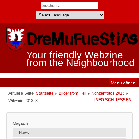
Your friendly Webzine
from the Neighbourhood
Menü öffnen
Aktuelle Seite:
Startseite
Bilder from Hell
Konzertfotos 2013
INFO SCHLIESSEN
Wilwarin 2013_3
Magazin
News