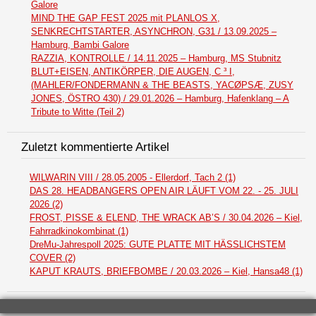
Galore
MIND THE GAP FEST 2025 mit PLANLOS X,
SENKRECHTSTARTER, ASYNCHRON, G31 / 13.09.2025 –
Hamburg, Bambi Galore
RAZZIA, KONTROLLE / 14.11.2025 – Hamburg, MS Stubnitz
BLUT+EISEN, ANTIKÖRPER, DIE AUGEN, C ³ I,
(MAHLER/FONDERMANN & THE BEASTS, YACØPSÆ, ZUSY
JONES, ÖSTRO 430) / 29.01.2026 – Hamburg, Hafenklang – A
Tribute to Witte (Teil 2)
Zuletzt kommentierte Artikel
WILWARIN VIII / 28.05.2005 - Ellerdorf, Tach 2 (1)
DAS 28. HEADBANGERS OPEN AIR LÄUFT VOM 22. - 25. JULI
2026 (2)
FROST, PISSE & ELEND, THE WRACK AB’S / 30.04.2026 – Kiel,
Fahrradkinokombinat (1)
DreMu-Jahrespoll 2025: GUTE PLATTE MIT HÄSSLICHSTEM
COVER (2)
KAPUT KRAUTS, BRIEFBOMBE / 20.03.2026 – Kiel, Hansa48 (1)