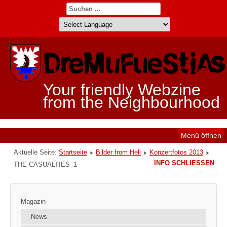
Your friendly Webzine
from the Neighbourhood
Menü öffnen
Aktuelle Seite:
Startseite
Bilder from Hell
Konzertfotos 2013
INFO SCHLIESSEN
THE CASUALTIES_1
Magazin
News