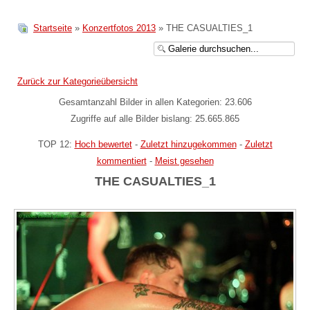
Startseite
»
Konzertfotos 2013
» THE CASUALTIES_1
Zurück zur Kategorieübersicht
Gesamtanzahl Bilder in allen Kategorien: 23.606
Zugriffe auf alle Bilder bislang: 25.665.865
TOP 12:
Hoch bewertet
-
Zuletzt hinzugekommen
-
Zuletzt
kommentiert
-
Meist gesehen
THE CASUALTIES_1