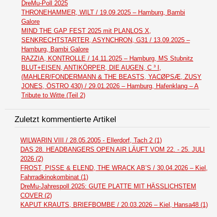
DreMu-Poll 2025
THRONEHAMMER, WILT / 19.09.2025 – Hamburg, Bambi
Galore
MIND THE GAP FEST 2025 mit PLANLOS X,
SENKRECHTSTARTER, ASYNCHRON, G31 / 13.09.2025 –
Hamburg, Bambi Galore
RAZZIA, KONTROLLE / 14.11.2025 – Hamburg, MS Stubnitz
BLUT+EISEN, ANTIKÖRPER, DIE AUGEN, C ³ I,
(MAHLER/FONDERMANN & THE BEASTS, YACØPSÆ, ZUSY
JONES, ÖSTRO 430) / 29.01.2026 – Hamburg, Hafenklang – A
Tribute to Witte (Teil 2)
Zuletzt kommentierte Artikel
WILWARIN VIII / 28.05.2005 - Ellerdorf, Tach 2 (1)
DAS 28. HEADBANGERS OPEN AIR LÄUFT VOM 22. - 25. JULI
2026 (2)
FROST, PISSE & ELEND, THE WRACK AB’S / 30.04.2026 – Kiel,
Fahrradkinokombinat (1)
DreMu-Jahrespoll 2025: GUTE PLATTE MIT HÄSSLICHSTEM
COVER (2)
KAPUT KRAUTS, BRIEFBOMBE / 20.03.2026 – Kiel, Hansa48 (1)