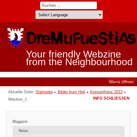
Your friendly Webzine
from the Neighbourhood
Menü öffnen
Aktuelle Seite:
Startseite
Bilder from Hell
Konzertfotos 2013
INFO SCHLIESSEN
Wacken_1
Magazin
News