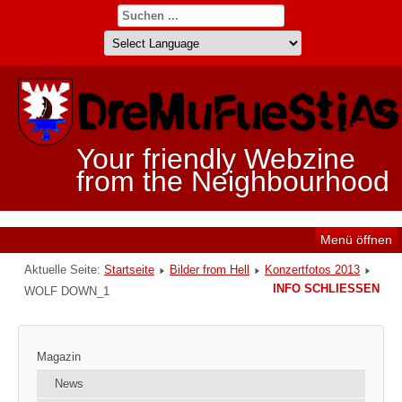
Your friendly Webzine
from the Neighbourhood
Menü öffnen
Aktuelle Seite:
Startseite
Bilder from Hell
Konzertfotos 2013
INFO SCHLIESSEN
WOLF DOWN_1
Magazin
News