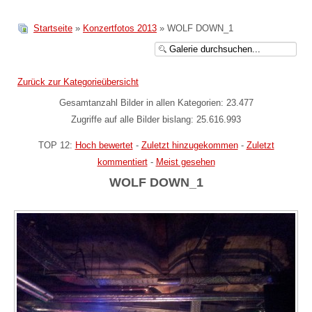
Startseite
»
Konzertfotos 2013
» WOLF DOWN_1
Zurück zur Kategorieübersicht
Gesamtanzahl Bilder in allen Kategorien: 23.477
Zugriffe auf alle Bilder bislang: 25.616.993
TOP 12:
Hoch bewertet
-
Zuletzt hinzugekommen
-
Zuletzt
kommentiert
-
Meist gesehen
WOLF DOWN_1