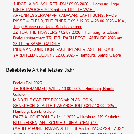
JUDGE, XIAO, ASH RETURN / 09.06.2026 – Hamburg, Logo
KIELER WOCHE 2026 mit u.a. DRITTE WAHL,
AFFENMESSERKAMPF, KADAVAR, EARTHBONG, FROST
PISSE & ELEND, THE PINPRICKS / 19.06. – 28.06.2026 – Kiel,
Junge Bühne und Radio Bob Rockcamp
ZZ TOP, THE HOWLERS / 02.07.2026 – Hamburg, Stadtpark
DreMu präsentiert: TRUE THRASH FEST HAMBURG 2026 am
28.11. im BAMBI GALORE
INHUMAN CONDITION, FACEBREAKER, ASHEN TOMB,
YARDFIELD COLONY / 12.06.2026 – Hamburg, Bambi Galore
Beliebteste Artikel letztes Jahr
DreMu-Poll 2025
THRONEHAMMER, WILT / 19.09.2025 – Hamburg, Bambi
Galore
MIND THE GAP FEST 2025 mit PLANLOS X,
SENKRECHTSTARTER, ASYNCHRON, G31 / 13.09.2025 –
Hamburg, Bambi Galore
RAZZIA, KONTROLLE / 14.11.2025 – Hamburg, MS Stubnitz
BLUT+EISEN, ANTIKÖRPER, DIE AUGEN, C ³ I,
(MAHLER/FONDERMANN & THE BEASTS, YACØPSÆ, ZUSY