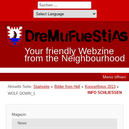
Your friendly Webzine
from the Neighbourhood
Menü öffnen
Aktuelle Seite:
Startseite
Bilder from Hell
Konzertfotos 2013
INFO SCHLIESSEN
WOLF DOWN_1
Magazin
News