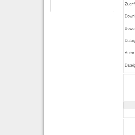
Zugrif
Down
Bewe
Datei
Autor
Datei