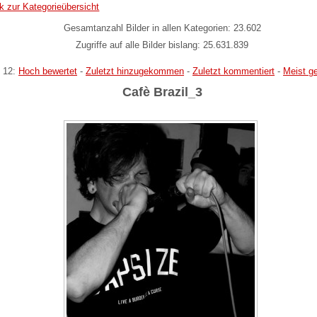
k zur Kategorieübersicht
Gesamtanzahl Bilder in allen Kategorien: 23.602
Zugriffe auf alle Bilder bislang: 25.631.839
 12:
Hoch bewertet
-
Zuletzt hinzugekommen
-
Zuletzt kommentiert
-
Meist g
Cafè Brazil_3