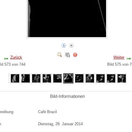
Zurück
Weiter
ild 573 von 744
Bild 575 von
Bild-Informationen
reibung
Cafè Brazil
m
Dienstag, 28. Januar 2014