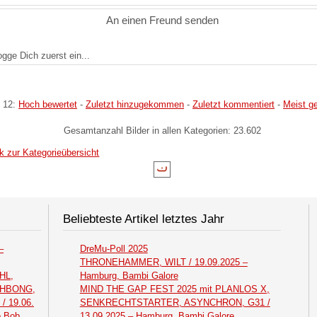
An einen Freund senden
logge Dich zuerst ein...
 12:
Hoch bewertet
-
Zuletzt hinzugekommen
-
Zuletzt kommentiert
-
Meist g
Gesamtanzahl Bilder in allen Kategorien: 23.602
k zur Kategorieübersicht
Beliebteste Artikel letztes Jahr
–
DreMu-Poll 2025
THRONEHAMMER, WILT / 19.09.2025 –
HL,
Hamburg, Bambi Galore
THBONG,
MIND THE GAP FEST 2025 mit PLANLOS X,
 19.06.
SENKRECHTSTARTER, ASYNCHRON, G31 /
o Bob
13.09.2025 – Hamburg, Bambi Galore