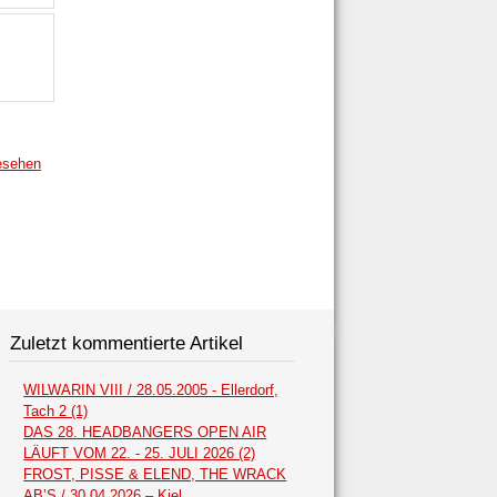
esehen
Zuletzt kommentierte Artikel
WILWARIN VIII / 28.05.2005 - Ellerdorf,
Tach 2 (1)
DAS 28. HEADBANGERS OPEN AIR
LÄUFT VOM 22. - 25. JULI 2026 (2)
FROST, PISSE & ELEND, THE WRACK
AB’S / 30.04.2026 – Kiel,