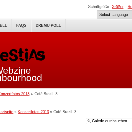
Schriftgröße
Größer
Re
ELL
FAQS
DREMU-POLL
 Webzine
ghbourhood
Konzertfotos 2013
Cafè Brazil_3
tartseite
»
Konzertfotos 2013
» Cafè Brazil_3