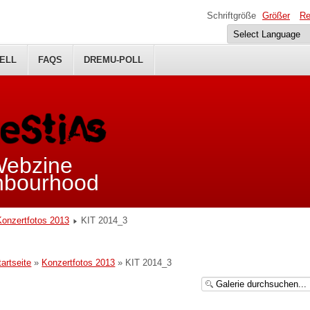
Schriftgröße
Größer
Re
ELL
FAQS
DREMU-POLL
 Webzine
ghbourhood
Konzertfotos 2013
KIT 2014_3
tartseite
»
Konzertfotos 2013
» KIT 2014_3