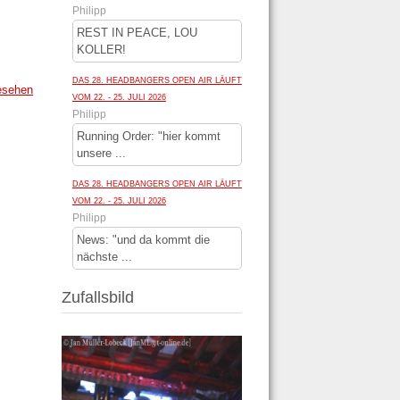
Philipp
REST IN PEACE, LOU
KOLLER!
DAS 28. HEADBANGERS OPEN AIR LÄUFT
esehen
VOM 22. - 25. JULI 2026
Philipp
Running Order: "hier kommt
unsere ...
DAS 28. HEADBANGERS OPEN AIR LÄUFT
VOM 22. - 25. JULI 2026
Philipp
News: "und da kommt die
nächste ...
Zufallsbild