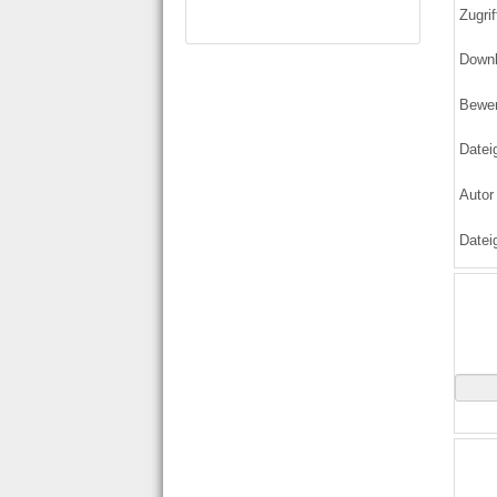
Zugrif
Down
Bewe
Datei
Autor
Datei