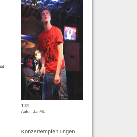
 744
T-34
Autor: JanML
Konzertempfehlungen