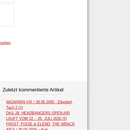
esehen
Zuletzt kommentierte Artikel
WILWARIN VIII / 28.05.2005 - Ellerdorf,
Tach 2 (1)
DAS 28. HEADBANGERS OPEN AIR
LÄUFT VOM 22. - 25. JULI 2026 (2)
FROST, PISSE & ELEND, THE WRACK
AB’S / 30.04.2026 – Kiel,