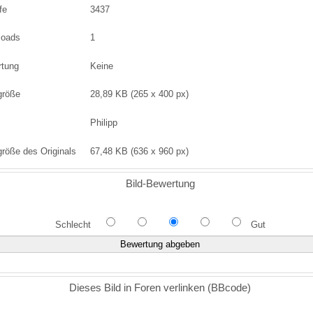
fe
3437
loads
1
rtung
Keine
größe
28,89 KB (265 x 400 px)
Philipp
größe des Originals
67,48 KB (636 x 960 px)
Bild-Bewertung
Schlecht
Gut
Dieses Bild in Foren verlinken (BBcode)