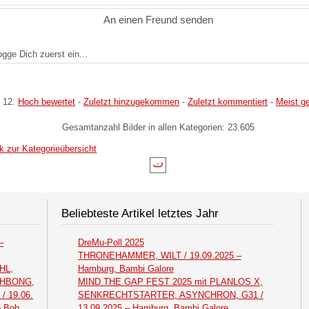
An einen Freund senden
logge Dich zuerst ein...
 12:
Hoch bewertet
-
Zuletzt hinzugekommen
-
Zuletzt kommentiert
-
Meist g
Gesamtanzahl Bilder in allen Kategorien: 23.605
k zur Kategorieübersicht
Beliebteste Artikel letztes Jahr
–
DreMu-Poll 2025
THRONEHAMMER, WILT / 19.09.2025 –
HL,
Hamburg, Bambi Galore
THBONG,
MIND THE GAP FEST 2025 mit PLANLOS X,
 19.06.
SENKRECHTSTARTER, ASYNCHRON, G31 /
o Bob
13.09.2025 – Hamburg, Bambi Galore