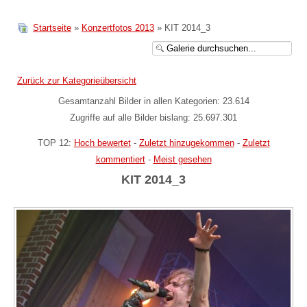
Startseite
»
Konzertfotos 2013
» KIT 2014_3
Zurück zur Kategorieübersicht
Gesamtanzahl Bilder in allen Kategorien: 23.614
Zugriffe auf alle Bilder bislang: 25.697.301
TOP 12:
Hoch bewertet
-
Zuletzt hinzugekommen
-
Zuletzt
kommentiert
-
Meist gesehen
KIT 2014_3