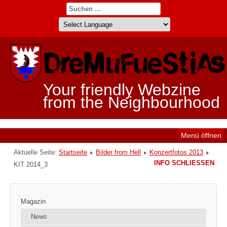
Your friendly Webzine
from the Neighbourhood
Menü öffnen
Aktuelle Seite:
Startseite
Bilder from Hell
Konzertfotos 2013
INFO SCHLIESSEN
KIT 2014_3
Magazin
News