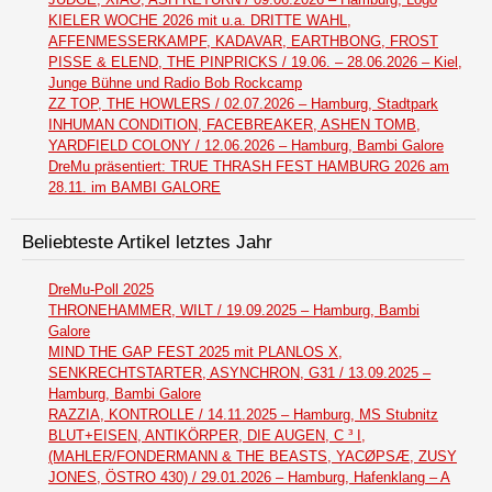
KIELER WOCHE 2026 mit u.a. DRITTE WAHL,
AFFENMESSERKAMPF, KADAVAR, EARTHBONG, FROST
PISSE & ELEND, THE PINPRICKS / 19.06. – 28.06.2026 – Kiel,
Junge Bühne und Radio Bob Rockcamp
ZZ TOP, THE HOWLERS / 02.07.2026 – Hamburg, Stadtpark
INHUMAN CONDITION, FACEBREAKER, ASHEN TOMB,
YARDFIELD COLONY / 12.06.2026 – Hamburg, Bambi Galore
DreMu präsentiert: TRUE THRASH FEST HAMBURG 2026 am
28.11. im BAMBI GALORE
Beliebteste Artikel letztes Jahr
DreMu-Poll 2025
THRONEHAMMER, WILT / 19.09.2025 – Hamburg, Bambi
Galore
MIND THE GAP FEST 2025 mit PLANLOS X,
SENKRECHTSTARTER, ASYNCHRON, G31 / 13.09.2025 –
Hamburg, Bambi Galore
RAZZIA, KONTROLLE / 14.11.2025 – Hamburg, MS Stubnitz
BLUT+EISEN, ANTIKÖRPER, DIE AUGEN, C ³ I,
(MAHLER/FONDERMANN & THE BEASTS, YACØPSÆ, ZUSY
JONES, ÖSTRO 430) / 29.01.2026 – Hamburg, Hafenklang – A